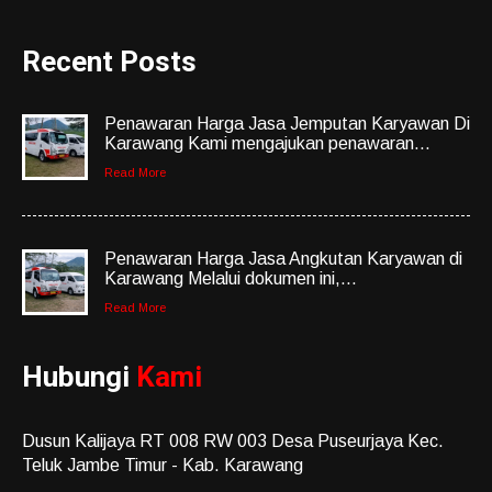
Recent Posts
Penawaran Harga Jasa Jemputan Karyawan Di
Karawang Kami mengajukan penawaran...
Read More
Penawaran Harga Jasa Angkutan Karyawan di
Karawang Melalui dokumen ini,...
Read More
Hubungi
Kami
Dusun Kalijaya RT 008 RW 003 Desa Puseurjaya Kec.
Teluk Jambe Timur - Kab. Karawang