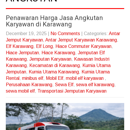
Penawaran Harga Jasa Angkutan
Karyawan di Karawang
December 19, 2025
|
No Comments
| Categories:
Antar
Jemput Karyawan
,
Antar Jemput Karyawan Karawang
,
Elf Karawang
,
Elf Long
,
Hiace Commuter Karyawan
,
Hiace Jemputan
,
Hiace Karawang
,
Jemputan Elf
Karawang
,
Jemputan Karyawan
,
Kawasan Industri
Karawang
,
Kecamatan di Karawang
,
Kurnia Utama
Jemputan
,
Kurnia Utama Karawang
,
Kurnia Utama
Rental
,
minibus elf
,
Mobil Elf
,
mobil elf karyawan
,
Perusahaan Karawang
,
Sewa Elf
,
sewa elf karawang
,
sewa mobil elf
,
Transportasi Jemputan Karyawan