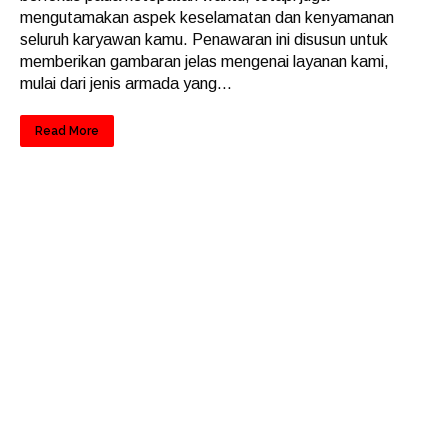
mengutamakan aspek keselamatan dan kenyamanan
seluruh karyawan kamu. Penawaran ini disusun untuk
memberikan gambaran jelas mengenai layanan kami,
mulai dari jenis armada yang...
Read More