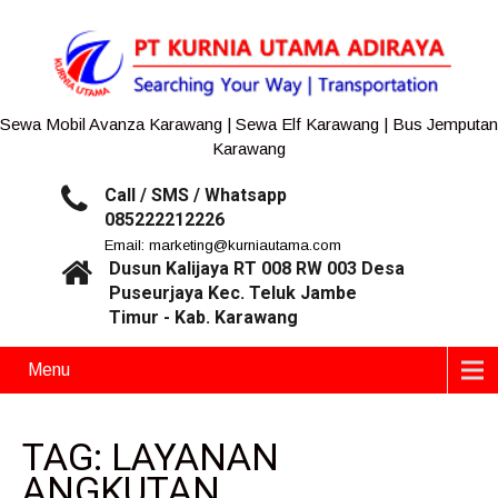
Sewa Mobil Avanza Karawang | Sewa Elf Karawang | Bus Jemputan
Karawang
Call / SMS / Whatsapp
085222212226
Email: marketing@kurniautama.com
Dusun Kalijaya RT 008 RW 003 Desa
Puseurjaya Kec. Teluk Jambe
Timur - Kab. Karawang
Menu
TAG: LAYANAN
ANGKUTAN