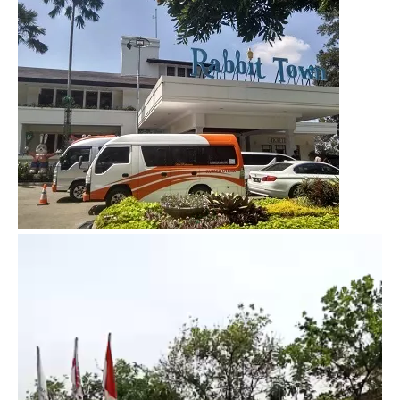
Video
Player