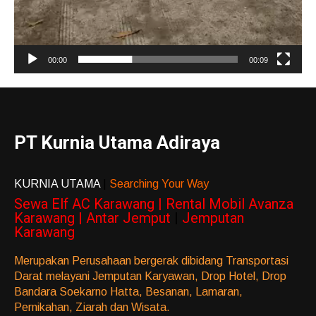
00:00
00:09
PT Kurnia Utama Adiraya
KURNIA UTAMA
|
Searching Your Way
Sewa Elf AC Karawang | Rental Mobil Avanza
Karawang | Antar Jemput
|
Jemputan
Karawang
Merupakan Perusahaan bergerak dibidang Transportasi
Darat melayani Jemputan Karyawan, Drop Hotel, Drop
Bandara Soekarno Hatta, Besanan, Lamaran,
Pernikahan, Ziarah dan Wisata.