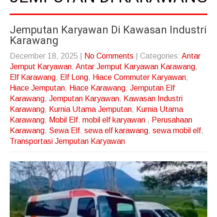
Jemputan Karyawan Di Kawasan Industri
Karawang
December 18, 2025
|
No Comments
| Categories:
Antar
Jemput Karyawan
,
Antar Jemput Karyawan Karawang
,
Elf Karawang
,
Elf Long
,
Hiace Commuter Karyawan
,
Hiace Jemputan
,
Hiace Karawang
,
Jemputan Elf
Karawang
,
Jemputan Karyawan
,
Kawasan Industri
Karawang
,
Kurnia Utama Jemputan
,
Kurnia Utama
Karawang
,
Mobil Elf
,
mobil elf karyawan
,
Perusahaan
Karawang
,
Sewa Elf
,
sewa elf karawang
,
sewa mobil elf
,
Transportasi Jemputan Karyawan