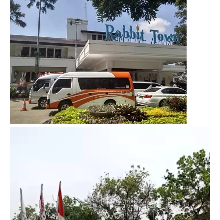
Video
Player