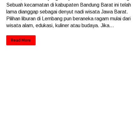
Sebuah kecamatan di kabupaten Bandung Barat ini telah
lama dianggap sebagai denyut nadi wisata Jawa Barat.
Pilihan liburan di Lembang pun beraneka ragam mulai dari
wisata alam, edukasi, kuliner atau budaya. Jika...
Read More