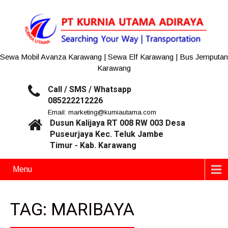
Sewa Mobil Avanza Karawang | Sewa Elf Karawang | Bus Jemputan
Karawang
Call / SMS / Whatsapp
085222212226
Email: marketing@kurniautama.com
Dusun Kalijaya RT 008 RW 003 Desa
Puseurjaya Kec. Teluk Jambe
Timur - Kab. Karawang
Menu
TAG: MARIBAYA