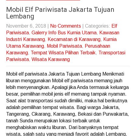
Mobil Elf Pariwisata Jakarta Tujuan
Lembang
November 6, 2018
|
No Comments
| Categories:
Elf
Pariwisata
,
Galerry Info Bus Kurnia Utama
,
Kawasan
Industri Karawang
,
Kecamatan di Karawang
,
Kurnia
Utama Karawang
,
Mobil Pariwisata
,
Perusahaan
Karawang
,
Tempat Wisata Pilihan Terbaik
,
Transportasi
Pariwisata
,
Wisata Karawang
Mobil elf pariwisata Jakarta Tujuan Lembang Menikmati
liburan menggunakan Mobil elf pariwisata memang jauh
lebih menyenangkan. Apalagi jika Anda termasuk keluarga
besar, pemilihan mobil jenis elf memang tampak nyaman.
Saat alat transportasi sudah dimiliki, maka hal berikutnya
adalah pemilihan tempat wisata. Bagi warga Jakarta,
Tangerang, Cikarang, Karawang, Bekasi dan Purwakarta,
tanah Sunda merupakan lokasi terbaik untuk
menghabiskan waktu liburan. Dari banyaknya tempat
wisata, salah satu yang menjadi favorit adalah Lembang.