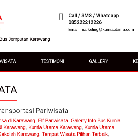
Call / SMS / Whatsapp
085222212226
Email: marketing@kurniautama.com
 Bus Jemputan Karawang
IWISATA
TESTIMONI
GALLERY
KE
SATA
ansportasi Pariwisata
esa di Karawang
,
Elf Pariwisata
,
Galerry Info Bus Kurnia
di Karawang
,
Kurnia Utama Karawang
,
Kurnia Utama
Sekolah Karawang
,
Tempat Wisata Pilihan Terbaik
,