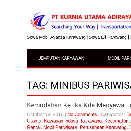
Sewa Mobil Avanza Karawang | Sewa Elf Karawang |
JEMPUTAN KARYAWAN
MOBIL PAR
TAG: MINIBUS PARIWI
Kemudahan Ketika Kita Menyewa Tr
October 18, 2018
|
No Comments
| Categories:
D
Utama
,
Kawasan Industri Karawang
,
Kecamatan 
Rental
,
Mobil Pariwisata
,
Perusahaan Karawang
,