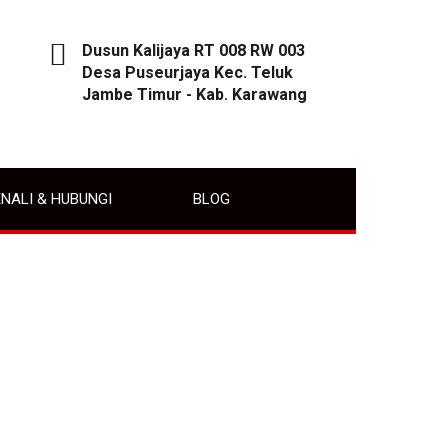
Dusun Kalijaya RT 008 RW 003
Desa Puseurjaya Kec. Teluk
Jambe Timur - Kab. Karawang
NALI & HUBUNGI
BLOG