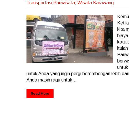
Transportasi Pariwisata
,
Wisata Karawang
Kemud
Ketik
kita 
biaya
kota 
itula
Pariw
berwis
untuk
untuk Anda yang ingin pergi berombongan lebih da
Anda masih ragu untuk...
Read More