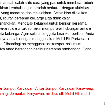
an adalah salah satu cara yang pas untuk membuat tubuh
ikiran kembali segar, setelah berkutat dengan aktivitas
n yang monoton dan melelahkan. Selain bisa dilakukan
ri, liburan bersama keluarga juga tidak kalah
nangkan. Mengajak keluarga untuk berlibur bersama
akan cara untuk semakin mempererat hubungan antara
ta keluarga. Agar seluruh anggota bisa ikut berlibur, Anda
inya adalah dengan menggunakan Mobil Elf Pariwisata.
sata Dibandingkan menggunakan transportasi umum,
jika Anda berencana berlibur bersama rombongan. Dana
ar Jemput Karyawan
,
Antar Jemput Karyawan Karawang
,
awang
,
Jemputan Karyawan
,
minibus elf
,
Mobil Elf
,
mobil