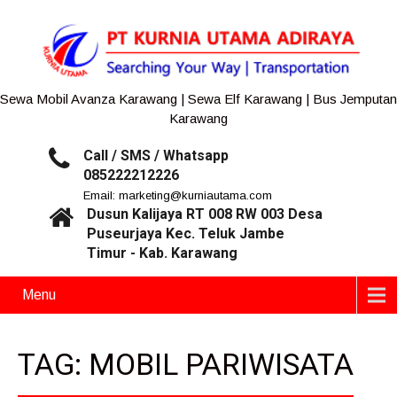
Sewa Mobil Avanza Karawang | Sewa Elf Karawang | Bus Jemputan
Karawang
Call / SMS / Whatsapp
085222212226
Email: marketing@kurniautama.com
Dusun Kalijaya RT 008 RW 003 Desa
Puseurjaya Kec. Teluk Jambe
Timur - Kab. Karawang
Menu
TAG: MOBIL PARIWISATA