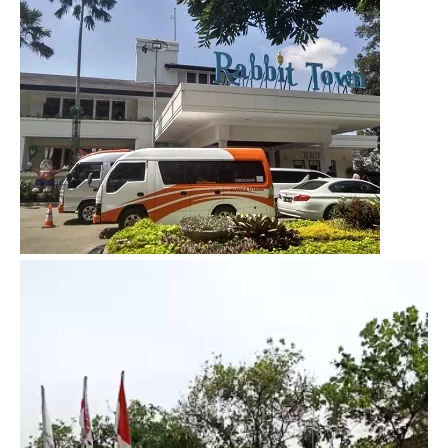
Video
Player