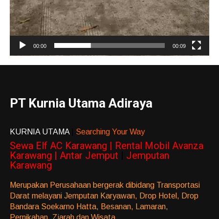
00:00
00:09
PT Kurnia Utama Adiraya
KURNIA UTAMA
|
Searching Your Way
Sewa Elf AC Karawang | Rental Mobil Avanza
Karawang | Antar Jemput
|
Jemputan
Karawang
Merupakan Perusahaan bergerak dibidang Transportasi
Darat melayani Jemputan Karyawan, Drop Hotel, Drop
Bandara Soekarno Hatta, Besanan, Lamaran,
Pernikahan, Ziarah dan Wisata.