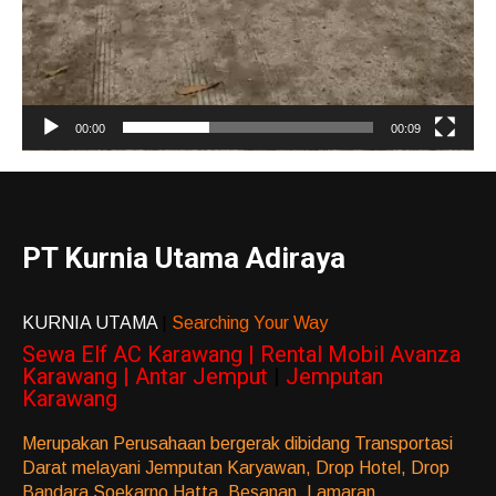
00:00
00:09
PT Kurnia Utama Adiraya
KURNIA UTAMA
|
Searching Your Way
Sewa Elf AC Karawang | Rental Mobil Avanza
Karawang | Antar Jemput
|
Jemputan
Karawang
Merupakan Perusahaan bergerak dibidang Transportasi
Darat melayani Jemputan Karyawan, Drop Hotel, Drop
Bandara Soekarno Hatta, Besanan, Lamaran,