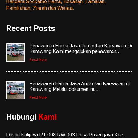
Bandara Soekarno Hatta, Besanan, Lamaran,
Pernikahan, Ziarah dan Wisata.
Recent Posts
Penawaran Harga Jasa Jemputan Karyawan Di
Karawang Kami mengajukan penawaran...
Read More
Penawaran Harga Jasa Angkutan Karyawan di
Karawang Melalui dokumen ini,...
Read More
Hubungi
Kami
Dusun Kalijaya RT 008 RW 003 Desa Puseurjaya Kec.