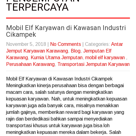
TERPERCAYA
Mobil Elf Karyawan di Kawasan Industri
Cikampek
November 5, 2018
|
No Comments
| Categories:
Antar
Jemput Karyawan Karawang
,
Blog
,
Jemputan Elf
Karawang
,
Kurnia Utama Jemputan
,
mobil elf karyawan
,
Perusahaan Karawang
,
Transportasi Jemputan Karyawan
Mobil Elf Karyawan di Kawasan Industri Cikampek
Meningkatkan kinerja perusahaan bisa dengan berbagai
macam cara, salah satunya dengan meningkatkan
kepuasan karyawan. Nah, untuk meningkatkan kepuasan
karyawan juga ada banyak cara, misalnya menaikkan
jumlah gajinya, memberikan reward bagi karyawan yang
rajin dan berdedikasi bahkan sampai menyediakan
transportasi khusus untuk karyawan juga bisa loh
meningkatkan kepuasan mereka dalam bekerja. Salah