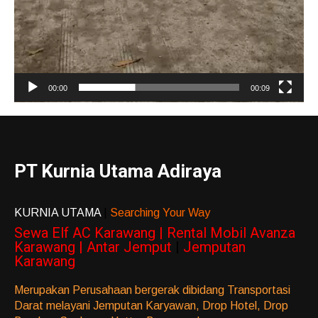
00:00
00:09
PT Kurnia Utama Adiraya
KURNIA UTAMA
|
Searching Your Way
Sewa Elf AC Karawang | Rental Mobil Avanza
Karawang | Antar Jemput
|
Jemputan
Karawang
Merupakan Perusahaan bergerak dibidang Transportasi
Darat melayani Jemputan Karyawan, Drop Hotel, Drop