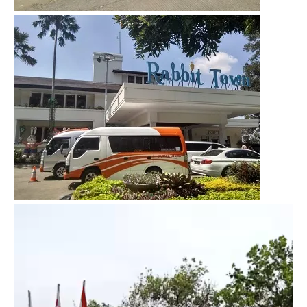
Video
Player