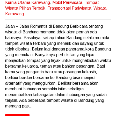
Kurnia Utama Karawang
,
Mobil Pariwisata
,
Tempat
Wisata Pilihan Terbaik
,
Transportasi Pariwisata
,
Wisata
Karawang
Jalan – Jalan Romantis di Bandung Berbicara tentang
wisata di Bandung memang tidak akan pernah ada
habisnya. Pasalnya, setiap tahun Bandung selalu memiliki
tempat wisata terbaru yang menarik dan sayang untuk
tidak dibahas. Belum lagi dengan panorama kota Bandung
yang memukau. Banyaknya perbukitan yang hijau
menjadikan tempat yang layak untuk menghabiskan waktu
bersama keluarga, teman atau bahkan pasangan. Bagi
kamu yang pengantin baru atau pasangan kekasih,
berlibur berdua bersama ke Bandung bisa menjadi
alternatif yang menggiurkan. Berlibur bersama akan
membuat hubungan semakin intim sekaligus
menambahkan kehangatan dalam hubungan yang sudah
terjalin. Ada beberapa tempat wisata di Bandung yang
memang pas...