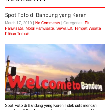
Spot Foto di Bandung yang Keren
March 17, 2019
|
No Comments
| Categories:
Elf
Pariwisata
,
Mobil Pariwisata
,
Sewa Elf
,
Tempat Wisata
Pilihan Terbaik
Spot Foto di Bandung yang Keren Tidak sulit mencari