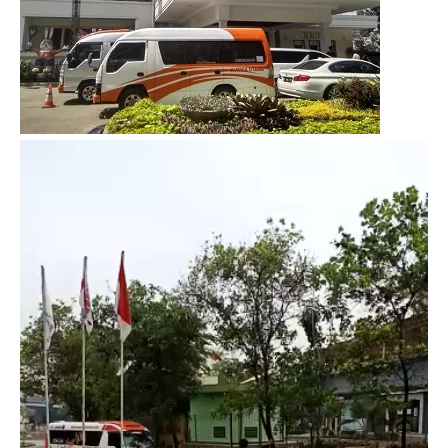
Video
Player