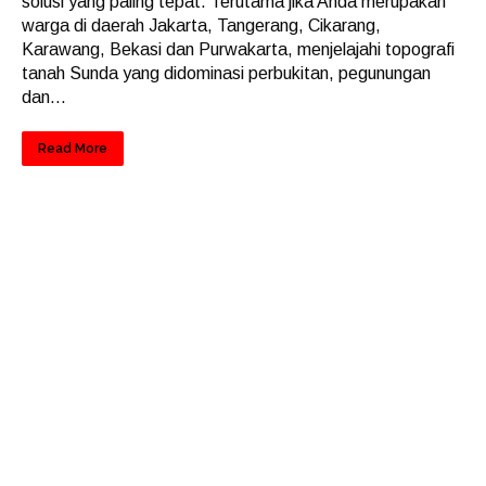
solusi yang paling tepat. Terutama jika Anda merupakan
warga di daerah Jakarta, Tangerang, Cikarang,
Karawang, Bekasi dan Purwakarta, menjelajahi topografi
tanah Sunda yang didominasi perbukitan, pegunungan
dan...
Read More