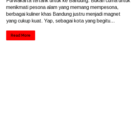
Purwakarta tertarik untuk ke Bandung. Bukan cuma untuk
menikmati pesona alam yang memang mempesona,
berbagai kuliner khas Bandung justru menjadi magnet
yang cukup kuat. Yap, sebagai kota yang begitu...
Read More