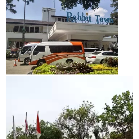
Video
Player