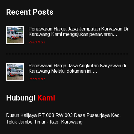
Recent Posts
Penawaran Harga Jasa Jemputan Karyawan Di
Karawang Kami mengajukan penawaran...
Read More
Penawaran Harga Jasa Angkutan Karyawan di
Karawang Melalui dokumen ini,...
Read More
Hubungi
Kami
Dusun Kalijaya RT 008 RW 003 Desa Puseurjaya Kec.
Teluk Jambe Timur - Kab. Karawang