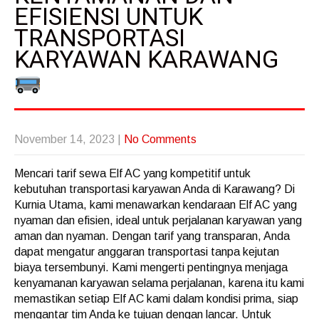
EFISIENSI UNTUK
TRANSPORTASI
KARYAWAN KARAWANG
November 14, 2023
|
No Comments
Mencari tarif sewa Elf AC yang kompetitif untuk
kebutuhan transportasi karyawan Anda di Karawang? Di
Kurnia Utama, kami menawarkan kendaraan Elf AC yang
nyaman dan efisien, ideal untuk perjalanan karyawan yang
aman dan nyaman. Dengan tarif yang transparan, Anda
dapat mengatur anggaran transportasi tanpa kejutan
biaya tersembunyi. Kami mengerti pentingnya menjaga
kenyamanan karyawan selama perjalanan, karena itu kami
memastikan setiap Elf AC kami dalam kondisi prima, siap
mengantar tim Anda ke tujuan dengan lancar. Untuk