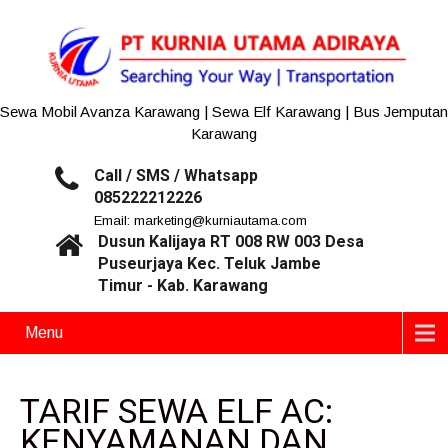
Sewa Mobil Avanza Karawang | Sewa Elf Karawang | Bus Jemputan
Karawang
Call / SMS / Whatsapp
085222212226
Email: marketing@kurniautama.com
Dusun Kalijaya RT 008 RW 003 Desa
Puseurjaya Kec. Teluk Jambe
Timur - Kab. Karawang
Menu
TARIF SEWA ELF AC:
KENYAMANAN DAN