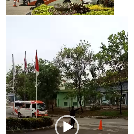
Video
Player