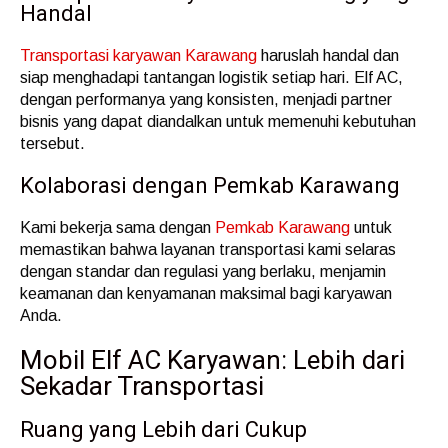
Handal
Transportasi karyawan Karawang
haruslah handal dan
siap menghadapi tantangan logistik setiap hari. Elf AC,
dengan performanya yang konsisten, menjadi partner
bisnis yang dapat diandalkan untuk memenuhi kebutuhan
tersebut.
Kolaborasi dengan Pemkab Karawang
Kami bekerja sama dengan
Pemkab Karawang
untuk
memastikan bahwa layanan transportasi kami selaras
dengan standar dan regulasi yang berlaku, menjamin
keamanan dan kenyamanan maksimal bagi karyawan
Anda.
Mobil Elf AC Karyawan: Lebih dari
Sekadar Transportasi
Ruang yang Lebih dari Cukup