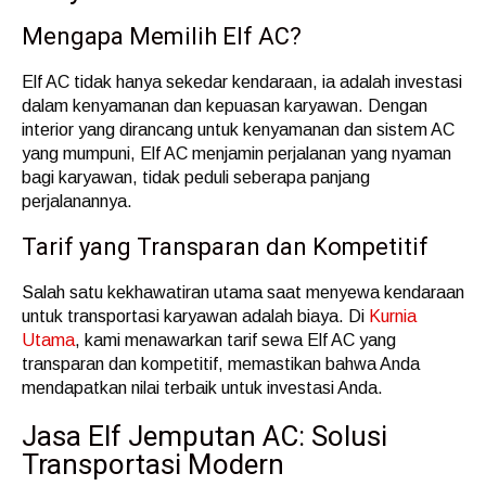
Mengapa Memilih Elf AC?
Elf AC tidak hanya sekedar kendaraan, ia adalah investasi
dalam kenyamanan dan kepuasan karyawan. Dengan
interior yang dirancang untuk kenyamanan dan sistem AC
yang mumpuni, Elf AC menjamin perjalanan yang nyaman
bagi karyawan, tidak peduli seberapa panjang
perjalanannya.
Tarif yang Transparan dan Kompetitif
Salah satu kekhawatiran utama saat menyewa kendaraan
untuk transportasi karyawan adalah biaya. Di
Kurnia
Utama
, kami menawarkan tarif sewa Elf AC yang
transparan dan kompetitif, memastikan bahwa Anda
mendapatkan nilai terbaik untuk investasi Anda.
Jasa Elf Jemputan AC: Solusi
Transportasi Modern