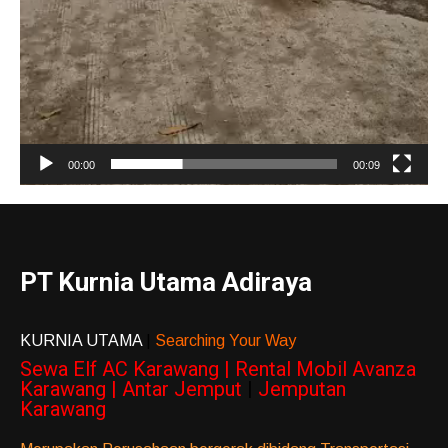
00:00
00:09
PT Kurnia Utama Adiraya
KURNIA UTAMA
|
Searching Your Way
Sewa Elf AC Karawang | Rental Mobil Avanza
Karawang | Antar Jemput
|
Jemputan
Karawang