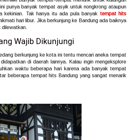
ini punya banyak tempat asyik untuk nongkrong ataupun
da kekinian. Tak hanya itu ada pula banyak
tempat hits
ikmati hari libur. Jika berkunjung ke Bandung ada baiknya
k dilewatkan.
ang Wajib Dikunjungi
dang berkunjung ke kota ini tentu mencari aneka tempat
 didapatkan di daerah lainnya. Kalau ingin mengeksplore
uhkan waktu beberapa hari karena ada banyak tempat
daftar beberapa tempat hits Bandung yang sangat menarik