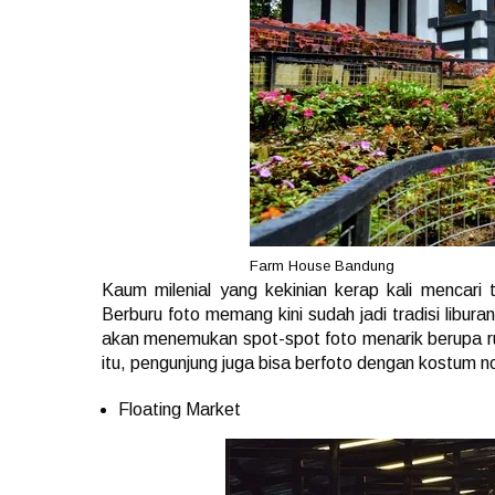
Farm House Bandung
Kaum milenial yang kekinian kerap kali mencari 
Berburu foto memang kini sudah jadi tradisi libur
akan menemukan spot-spot foto menarik berupa ru
itu, pengunjung juga bisa berfoto dengan kostum n
Floating Market