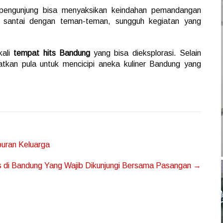
pengunjung bisa menyaksikan keindahan pemandangan
 santai dengan teman-teman, sungguh kegiatan yang
kali
tempat hits Bandung
yang bisa dieksplorasi. Selain
tkan pula untuk mencicipi aneka kuliner Bandung yang
uran Keluarga
 di Bandung Yang Wajib Dikunjungi Bersama Pasangan
→