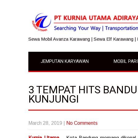
Sewa Mobil Avanza Karawang | Sewa Elf Karawang |
JEMPUTAN KARYAWAN
MOBIL PAR
3 TEMPAT HITS BAND
KUNJUNGI
March 28, 2019
|
No Comments
Kurnia Utama
– Kota Bandung memang dikenal m