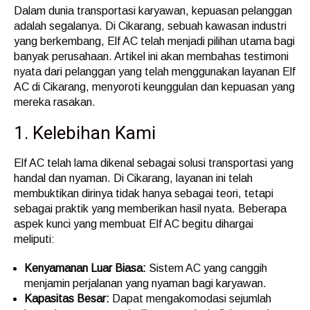
Dalam dunia transportasi karyawan, kepuasan pelanggan
adalah segalanya. Di Cikarang, sebuah kawasan industri
yang berkembang, Elf AC telah menjadi pilihan utama bagi
banyak perusahaan. Artikel ini akan membahas testimoni
nyata dari pelanggan yang telah menggunakan layanan Elf
AC di Cikarang, menyoroti keunggulan dan kepuasan yang
mereka rasakan.
1. Kelebihan Kami
Elf AC telah lama dikenal sebagai solusi transportasi yang
handal dan nyaman. Di Cikarang, layanan ini telah
membuktikan dirinya tidak hanya sebagai teori, tetapi
sebagai praktik yang memberikan hasil nyata. Beberapa
aspek kunci yang membuat Elf AC begitu dihargai
meliputi:
Kenyamanan Luar Biasa:
Sistem AC yang canggih
menjamin perjalanan yang nyaman bagi karyawan.
Kapasitas Besar:
Dapat mengakomodasi sejumlah