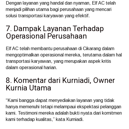
Dengan layanan yang handal dan nyaman, Elf AC telah
menjadi pilihan utama bagi perusahaan yang mencari
solusi transportasi karyawan yang efektif.
7. Dampak Layanan Terhadap
Operasional Perusahaan
Elf AC telah membantu perusahaan di Cikarang dalam
mengoptimalkan operasional mereka, terutama dalam hal
transportasi karyawan, yang merupakan aspek kritis
dalam operasional harian.
8. Komentar dari Kurniadi, Owner
Kurnia Utama
“Kami bangga dapat menyediakan layanan yang tidak
hanya memenuhi tetapi melampaui ekspektasi pelanggan
kami. Testimoni mereka adalah bukti nyata dari komitmen
kami terhadap kualitas,” kata Kurniadi.