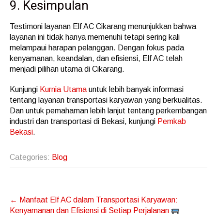
9. Kesimpulan
Testimoni layanan Elf AC Cikarang menunjukkan bahwa
layanan ini tidak hanya memenuhi tetapi sering kali
melampaui harapan pelanggan. Dengan fokus pada
kenyamanan, keandalan, dan efisiensi, Elf AC telah
menjadi pilihan utama di Cikarang.
Kunjungi
Kurnia Utama
untuk lebih banyak informasi
tentang layanan transportasi karyawan yang berkualitas.
Dan untuk pemahaman lebih lanjut tentang perkembangan
industri dan transportasi di Bekasi, kunjungi
Pemkab
Bekasi
.
Categories:
Blog
Post
←
Manfaat Elf AC dalam Transportasi Karyawan:
navigation
Kenyamanan dan Efisiensi di Setiap Perjalanan