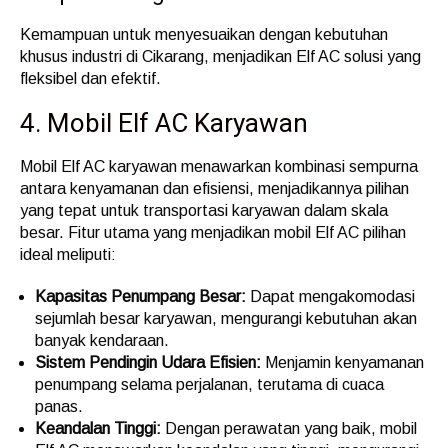
Kemampuan untuk menyesuaikan dengan kebutuhan
khusus industri di Cikarang, menjadikan Elf AC solusi yang
fleksibel dan efektif.
4. Mobil Elf AC Karyawan
Mobil Elf AC karyawan menawarkan kombinasi sempurna
antara kenyamanan dan efisiensi, menjadikannya pilihan
yang tepat untuk transportasi karyawan dalam skala
besar. Fitur utama yang menjadikan mobil Elf AC pilihan
ideal meliputi:
Kapasitas Penumpang Besar:
Dapat mengakomodasi
sejumlah besar karyawan, mengurangi kebutuhan akan
banyak kendaraan.
Sistem Pendingin Udara Efisien:
Menjamin kenyamanan
penumpang selama perjalanan, terutama di cuaca
panas.
Keandalan Tinggi:
Dengan perawatan yang baik, mobil