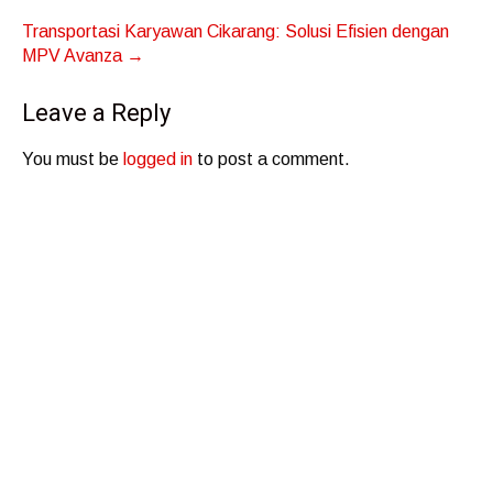
Transportasi Karyawan Cikarang: Solusi Efisien dengan
MPV Avanza
→
Leave a Reply
You must be
logged in
to post a comment.