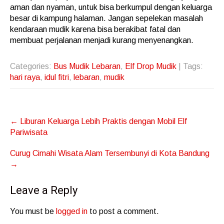
aman dan nyaman, untuk bisa berkumpul dengan keluarga
besar di kampung halaman. Jangan sepelekan masalah
kendaraan mudik karena bisa berakibat fatal dan
membuat perjalanan menjadi kurang menyenangkan.
Categories:
Bus Mudik Lebaran
,
Elf Drop Mudik
| Tags:
hari raya
,
idul fitri
,
lebaran
,
mudik
Post
←
Liburan Keluarga Lebih Praktis dengan Mobil Elf
navigation
Pariwisata
Curug Cimahi Wisata Alam Tersembunyi di Kota Bandung
→
Leave a Reply
You must be
logged in
to post a comment.