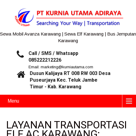
Sewa Mobil Avanza Karawang | Sewa Elf Karawang | Bus Jemputan
Karawang
Call / SMS / Whatsapp
085222212226
Email: marketing@kurniautama.com
Dusun Kalijaya RT 008 RW 003 Desa
Puseurjaya Kec. Teluk Jambe
Timur - Kab. Karawang
Menu
LAYANAN TRANSPORTASI
ELF AC KARAWANG: