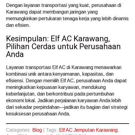
Dengan layanan transportasi yang kuat, perusahaan di
Karawang dapat membangun jaringan yang
memungkinkan pertukaran tenaga kerja yang lebih dinamis
dan efisien.
Kesimpulan: Elf AC Karawang,
Pilihan Cerdas untuk Perusahaan
Anda
Layanan transportasi Elf AC di Karawang menawarkan
kombinasi unik antara kenyamanan, kapasitas, dan
efisiensi. Dengan memilih Elf AC, perusahaan Anda dapat
meningkatkan kepuasan karyawan, mendukung
keberlanjutan, dan berkontribusi pada pertumbuhan
ekonomi lokal. Jadikan perjalanan karyawan Anda lebih
dari sekadar perpindahan—jadikan itu bagian dari strategi
kesuksesan perusahaan Anda.
Categories:
Blog
| Tags:
Elf AC Jemputan Karawang
,