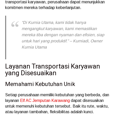
transportasi karyawan, perusahaan dapat menunjukkan
komitmen mereka terhadap keberlanjutan.
“Di Kurnia Utama, kami tidak hanya
mengangkut karyawan, kami memastikan
mereka tiba dengan nyaman dan efisien, siap
untuk hari yang produktif.” – Kurniadi, Owner
Kurnia Utama
Layanan Transportasi Karyawan
yang Disesuaikan
Memahami Kebutuhan Unik
Setiap perusahaan memiliki kebutuhan yang berbeda, dan
layanan
Elf AC Jemputan Karawang
dapat disesuaikan
untuk memenuhi kebutuhan tersebut. Baik itu rute, waktu,
atau layanan tambahan, fleksibilitas adalah kunci.