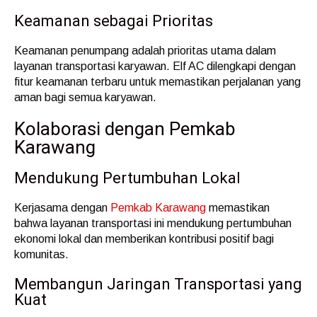
Keamanan sebagai Prioritas
Keamanan penumpang adalah prioritas utama dalam
layanan transportasi karyawan. Elf AC dilengkapi dengan
fitur keamanan terbaru untuk memastikan perjalanan yang
aman bagi semua karyawan.
Kolaborasi dengan Pemkab
Karawang
Mendukung Pertumbuhan Lokal
Kerjasama dengan
Pemkab Karawang
memastikan
bahwa layanan transportasi ini mendukung pertumbuhan
ekonomi lokal dan memberikan kontribusi positif bagi
komunitas.
Membangun Jaringan Transportasi yang
Kuat