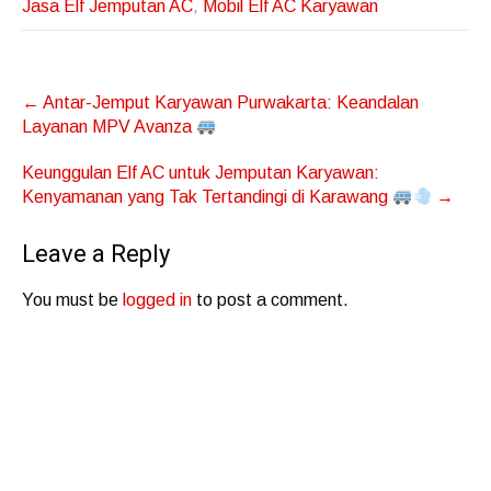
Jasa Elf Jemputan AC
,
Mobil Elf AC Karyawan
Post
←
Antar-Jemput Karyawan Purwakarta: Keandalan
navigation
Layanan MPV Avanza
Keunggulan Elf AC untuk Jemputan Karyawan:
Kenyamanan yang Tak Tertandingi di Karawang
→
Leave a Reply
You must be
logged in
to post a comment.