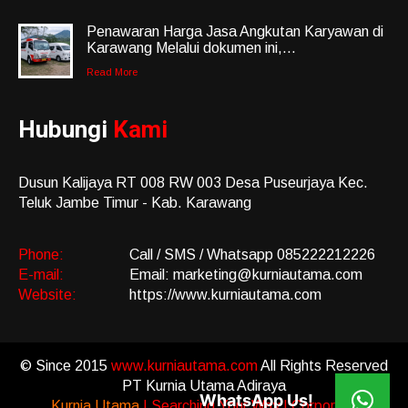
Penawaran Harga Jasa Angkutan Karyawan di
Karawang Melalui dokumen ini,...
Read More
Hubungi
Kami
Dusun Kalijaya RT 008 RW 003 Desa Puseurjaya Kec.
Teluk Jambe Timur - Kab. Karawang
Phone:
Call / SMS / Whatsapp 085222212226
E-mail:
Email: marketing@kurniautama.com
Website:
https://www.kurniautama.com
© Since 2015
www.kurniautama.com
All Rights Reserved
PT Kurnia Utama Adiraya
WhatsApp Us!
Kurnia Utama
| Searching Your Way | Corporate