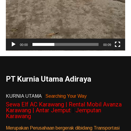
00:00
00:09
PT Kurnia Utama Adiraya
KURNIA UTAMA
|
Searching Your Way
Sewa Elf AC Karawang | Rental Mobil Avanza
Karawang | Antar Jemput
|
Jemputan
Karawang
Merupakan Perusahaan bergerak dibidang Transportasi