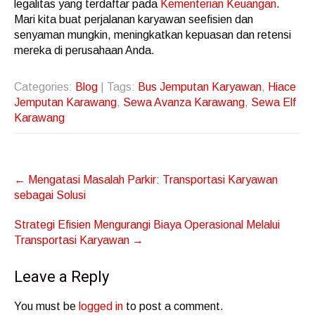
legalitas yang terdaftar pada
Kementerian Keuangan
.
Mari kita buat perjalanan karyawan seefisien dan
senyaman mungkin, meningkatkan kepuasan dan retensi
mereka di perusahaan Anda.
Categories:
Blog
| Tags:
Bus Jemputan Karyawan
,
Hiace
Jemputan Karawang
,
Sewa Avanza Karawang
,
Sewa Elf
Karawang
Post
←
Mengatasi Masalah Parkir: Transportasi Karyawan
navigation
sebagai Solusi
Strategi Efisien Mengurangi Biaya Operasional Melalui
Transportasi Karyawan
→
Leave a Reply
You must be
logged in
to post a comment.