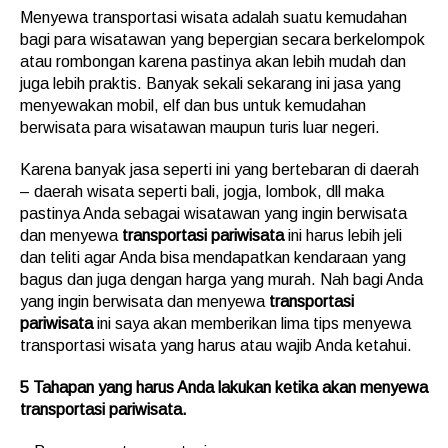
Menyewa transportasi wisata adalah suatu kemudahan
bagi para wisatawan yang bepergian secara berkelompok
atau rombongan karena pastinya akan lebih mudah dan
juga lebih praktis. Banyak sekali sekarang ini jasa yang
menyewakan mobil, elf dan bus untuk kemudahan
berwisata para wisatawan maupun turis luar negeri.
Karena banyak jasa seperti ini yang bertebaran di daerah
– daerah wisata seperti bali, jogja, lombok, dll maka
pastinya Anda sebagai wisatawan yang ingin berwisata
dan menyewa
transportasi pariwisata
ini harus lebih jeli
dan teliti agar Anda bisa mendapatkan kendaraan yang
bagus dan juga dengan harga yang murah. Nah bagi Anda
yang ingin berwisata dan menyewa
transportasi
pariwisata
ini saya akan memberikan lima tips menyewa
transportasi wisata yang harus atau wajib Anda ketahui.
5 Tahapan yang harus Anda lakukan ketika akan menyewa
transportasi pariwisata
.