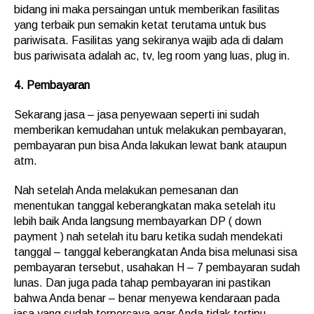
bidang ini maka persaingan untuk memberikan fasilitas
yang terbaik pun semakin ketat terutama untuk bus
pariwisata. Fasilitas yang sekiranya wajib ada di dalam
bus pariwisata adalah ac, tv, leg room yang luas, plug in.
4. Pembayaran
Sekarang jasa – jasa penyewaan seperti ini sudah
memberikan kemudahan untuk melakukan pembayaran,
pembayaran pun bisa Anda lakukan lewat bank ataupun
atm.
Nah setelah Anda melakukan pemesanan dan
menentukan tanggal keberangkatan maka setelah itu
lebih baik Anda langsung membayarkan DP ( down
payment ) nah setelah itu baru ketika sudah mendekati
tanggal – tanggal keberangkatan Anda bisa melunasi sisa
pembayaran tersebut, usahakan H – 7 pembayaran sudah
lunas. Dan juga pada tahap pembayaran ini pastikan
bahwa Anda benar – benar menyewa kendaraan pada
jasa yang sudah terpercaya agar Anda tidak tertipu.