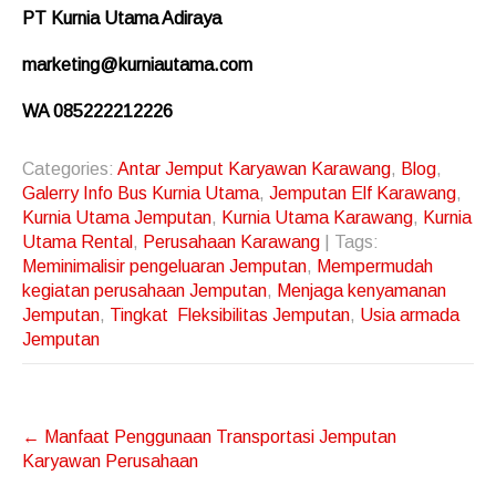
PT Kurnia Utama Adiraya
marketing@kurniautama.com
WA 085222212226
Categories:
Antar Jemput Karyawan Karawang
,
Blog
,
Galerry Info Bus Kurnia Utama
,
Jemputan Elf Karawang
,
Kurnia Utama Jemputan
,
Kurnia Utama Karawang
,
Kurnia
Utama Rental
,
Perusahaan Karawang
| Tags:
Meminimalisir pengeluaran Jemputan
,
Mempermudah
kegiatan perusahaan Jemputan
,
Menjaga kenyamanan
Jemputan
,
Tingkat Fleksibilitas Jemputan
,
Usia armada
Jemputan
Post
←
Manfaat Penggunaan Transportasi Jemputan
navigation
Karyawan Perusahaan