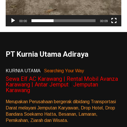
00:00
00:09
PT Kurnia Utama Adiraya
KURNIA UTAMA
|
Searching Your Way
Sewa Elf AC Karawang | Rental Mobil Avanza
Karawang | Antar Jemput
|
Jemputan
Karawang
Merupakan Perusahaan bergerak dibidang Transportasi
Darat melayani Jemputan Karyawan, Drop Hotel, Drop
Bandara Soekarno Hatta, Besanan, Lamaran,
Pernikahan, Ziarah dan Wisata.