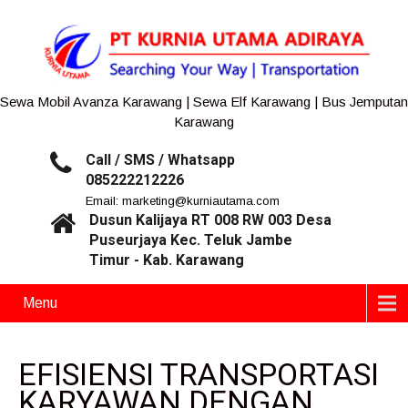
Sewa Mobil Avanza Karawang | Sewa Elf Karawang | Bus Jemputan
Karawang
Call / SMS / Whatsapp
085222212226
Email: marketing@kurniautama.com
Dusun Kalijaya RT 008 RW 003 Desa
Puseurjaya Kec. Teluk Jambe
Timur - Kab. Karawang
Menu
EFISIENSI TRANSPORTASI
KARYAWAN DENGAN