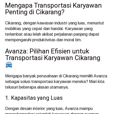
Mengapa Transportasi Karyawan
Penting di Cikarang?
Cikarang, dengan kawasan industri yang luas, menuntut
mobilitas yang cepat dan handal. Karyawan yang
terlambat atau lelah akibat perjalanan panjang dapat
mempengaruhi produktivitas dan moral tim.
Avanza: Pilihan Efisien untuk
Transportasi Karyawan Cikarang
Mengapa banyak perusahaan di Cikarang memilih Avanza
sebagai solusi transportasi karyawan mereka? Mari kita
telusuri beberapa alasan utamanya.
1. Kapasitas yang Luas
Dengan desain interior yang luas, Avanza mampu