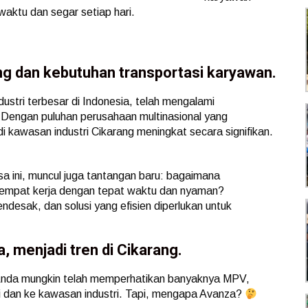
aktu dan segar setiap hari.
ng dan kebutuhan transportasi karyawan.
dustri terbesar di Indonesia, telah mengalami
Dengan puluhan perusahaan multinasional yang
i kawasan industri Cikarang meningkat secara signifikan.
sa ini, muncul juga tantangan baru: bagaimana
 tempat kerja dengan tepat waktu dan nyaman?
desak, dan solusi yang efisien diperlukan untuk
 menjadi tren di Cikarang.
, Anda mungkin telah memperhatikan banyaknya MPV,
 dan ke kawasan industri. Tapi, mengapa Avanza?