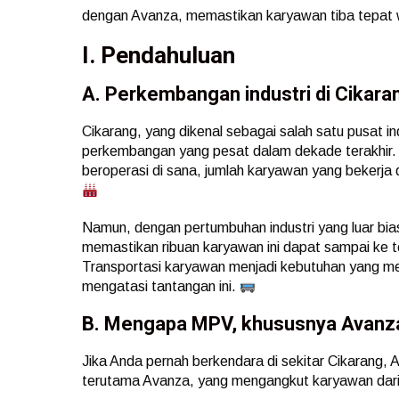
dengan Avanza, memastikan karyawan tiba tepat w
I. Pendahuluan
A. Perkembangan industri di Cikara
Cikarang, yang dikenal sebagai salah satu pusat in
perkembangan yang pesat dalam dekade terakhir. 
beroperasi di sana, jumlah karyawan yang bekerja d
Namun, dengan pertumbuhan industri yang luar bia
memastikan ribuan karyawan ini dapat sampai ke
Transportasi karyawan menjadi kebutuhan yang men
mengatasi tantangan ini.
B. Mengapa MPV, khususnya Avanza,
Jika Anda pernah berkendara di sekitar Cikarang
terutama Avanza, yang mengangkut karyawan dari