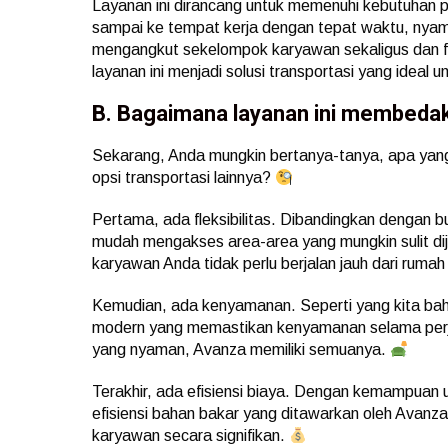
Layanan ini dirancang untuk memenuhi kebutuhan
sampai ke tempat kerja dengan tepat waktu, nya
mengangkut sekelompok karyawan sekaligus dan fi
layanan ini menjadi solusi transportasi yang ideal 
B. Bagaimana layanan ini membedakan
Sekarang, Anda mungkin bertanya-tanya, apa y
opsi transportasi lainnya?
Pertama, ada fleksibilitas. Dibandingkan dengan 
mudah mengakses area-area yang mungkin sulit dija
karyawan Anda tidak perlu berjalan jauh dari rumah
Kemudian, ada kenyamanan. Seperti yang kita baha
modern yang memastikan kenyamanan selama perjala
yang nyaman, Avanza memiliki semuanya.
Terakhir, ada efisiensi biaya. Dengan kemampuan
efisiensi bahan bakar yang ditawarkan oleh Avanz
karyawan secara signifikan.