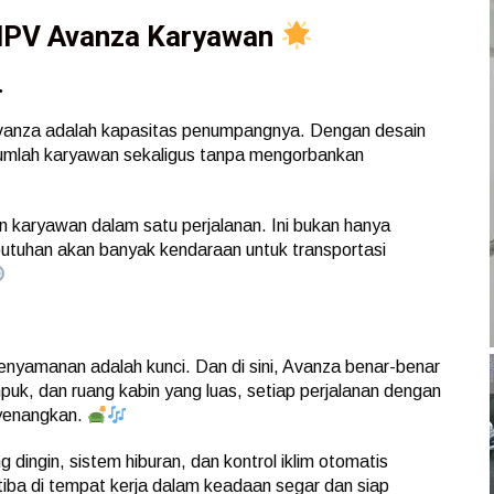
 MPV Avanza Karyawan
.
 Avanza adalah kapasitas penumpangnya. Dengan desain
mlah karyawan sekaligus tanpa mengorbankan
 karyawan dalam satu perjalanan. Ini bukan hanya
ebutuhan akan banyak kendaraan untuk transportasi
enyamanan adalah kunci. Dan di sini, Avanza benar-benar
puk, dan ruang kabin yang luas, setiap perjalanan dengan
yenangkan.
g dingin, sistem hiburan, dan kontrol iklim otomatis
ba di tempat kerja dalam keadaan segar dan siap