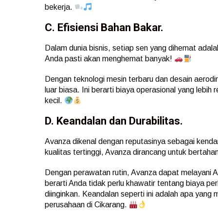
bekerja.
C. Efisiensi Bahan Bakar.
Dalam dunia bisnis, setiap sen yang dihemat adal
Anda pasti akan menghemat banyak!
Dengan teknologi mesin terbaru dan desain aero
luar biasa. Ini berarti biaya operasional yang lebi
kecil.
D. Keandalan dan Durabilitas.
Avanza dikenal dengan reputasinya sebagai kenda
kualitas tertinggi, Avanza dirancang untuk bertaha
Dengan perawatan rutin, Avanza dapat melayani A
berarti Anda tidak perlu khawatir tentang biaya p
diinginkan. Keandalan seperti ini adalah apa yang
perusahaan di Cikarang.