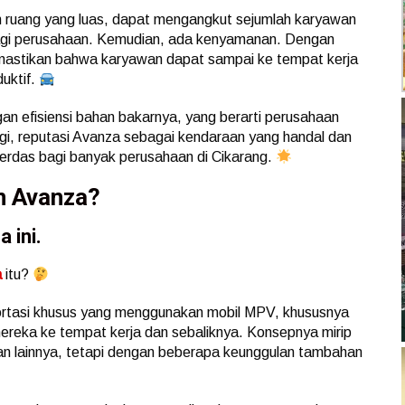
n ruang yang luas, dapat mengangkut sejumlah karyawan
bagi perusahaan. Kemudian, ada kenyamanan. Dengan
emastikan bahwa karyawan dapat sampai ke tempat kerja
uktif.
an efisiensi bahan bakarnya, yang berarti perusahaan
gi, reputasi Avanza sebagai kendaraan yang handal dan
erdas bagi banyak perusahaan di Cikarang.
n Avanza?
 ini.
a
itu?
sportasi khusus yang menggunakan mobil MPV, khususnya
reka ke tempat kerja dan sebaliknya. Konsepnya mirip
an lainnya, tetapi dengan beberapa keunggulan tambahan