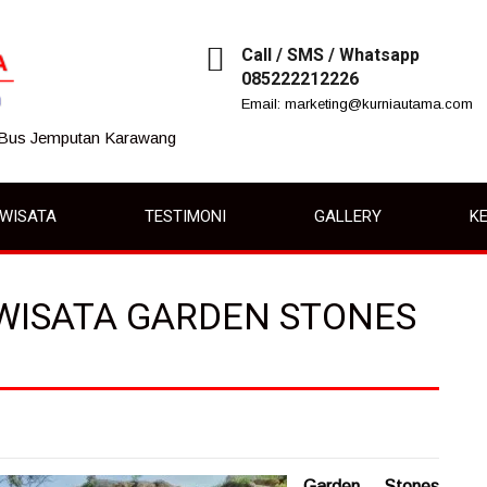
Call / SMS / Whatsapp
085222212226
Email: marketing@kurniautama.com
 Bus Jemputan Karawang
IWISATA
TESTIMONI
GALLERY
KE
 WISATA GARDEN STONES
Garden Stones