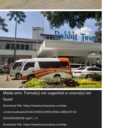
Video
Media error: Format(s) not supported or source(s) not
Player
found
Download File: https://www.kurniautama.com/wp-
content/uploads/2018/10/60C1090E-B582-4BB3-B71A-
E61E9944E536.mp4?_=1
Download File: https://www.kurniautama.com/wp-