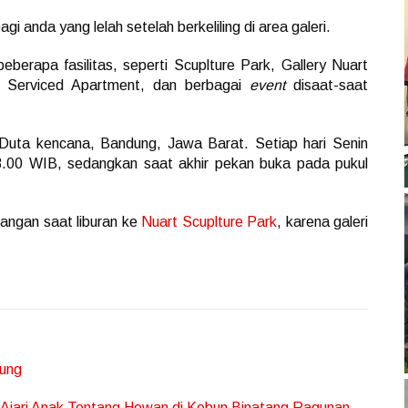
i anda yang lelah setelah berkeliling di area galeri.
eberapa fasilitas, seperti Scuplture Park, Gallery Nuart
he Serviced Apartment, dan berbagai
event
disaat-saat
a Duta kencana, Bandung, Jawa Barat. Setiap hari Senin
18.00 WIB, sedangkan saat akhir pekan buka pada pukul
angan saat liburan ke
Nuart Scuplture Park
, karena galeri
dung
Ajari Anak Tentang Hewan di Kebun Binatang Ragunan
→