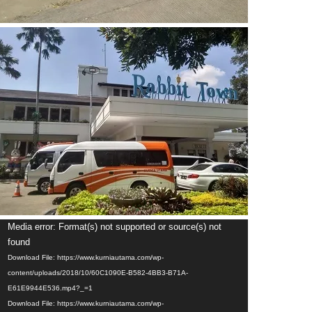
Video
Media error: Format(s) not supported or source(s) not
Player
found
Download File: https://www.kurniautama.com/wp-
content/uploads/2018/10/60C1090E-B582-4BB3-B71A-
E61E9944E536.mp4?_=1
Download File: https://www.kurniautama.com/wp-