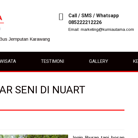
Call / SMS / Whatsapp
085222212226
Email: marketing@kurniautama.com
 Bus Jemputan Karawang
IWISATA
TESTIMONI
GALLERY
KE
AR SENI DI NUART
Ingin liburan tapi bosan