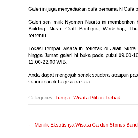
Galeri ini juga menyediakan café bernama N Café bag
Galeri seni milik Nyoman Nuarta ini memberikan b
Building, Nesti, Craft Boutique, Workshop, T
tertentu.
Lokasi tempat wisata ini terletak di Jalan Sutr
hingga Jumat galeri ini buka pada pukul 09.00-
11.00-22.00 WIB.
Anda dapat mengajak sanak saudara ataupun pas
seni ini cocok bagi siapa saja.
Categories:
Tempat Wisata Pilihan Terbaik
Post
←
Menilik Eksotisnya Wisata Garden Stones Ban
navigation