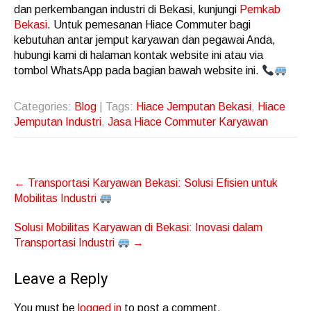
dan perkembangan industri di Bekasi, kunjungi
Pemkab
Bekasi
. Untuk pemesanan Hiace Commuter bagi
kebutuhan antar jemput karyawan dan pegawai Anda,
hubungi kami di halaman kontak website ini atau via
tombol WhatsApp pada bagian bawah website ini.
Categories:
Blog
| Tags:
Hiace Jemputan Bekasi
,
Hiace
Jemputan Industri
,
Jasa Hiace Commuter Karyawan
Post
←
Transportasi Karyawan Bekasi: Solusi Efisien untuk
navigation
Mobilitas Industri
Solusi Mobilitas Karyawan di Bekasi: Inovasi dalam
Transportasi Industri
→
Leave a Reply
You must be
logged in
to post a comment.