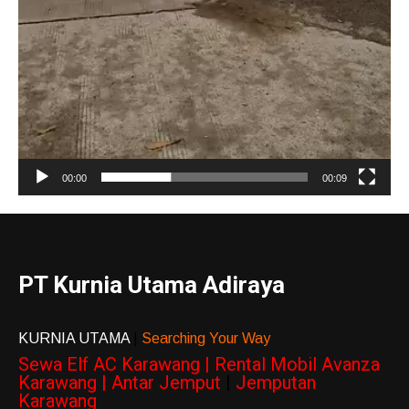
00:00
00:09
PT Kurnia Utama Adiraya
KURNIA UTAMA
|
Searching Your Way
Sewa Elf AC Karawang | Rental Mobil Avanza
Karawang | Antar Jemput
|
Jemputan
Karawang