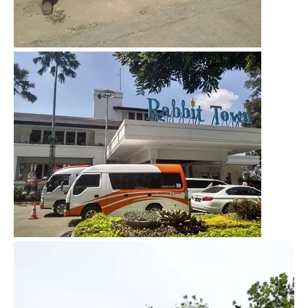
Video
Player