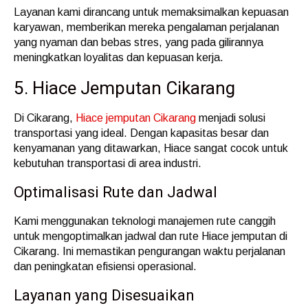
Layanan kami dirancang untuk memaksimalkan kepuasan
karyawan, memberikan mereka pengalaman perjalanan
yang nyaman dan bebas stres, yang pada gilirannya
meningkatkan loyalitas dan kepuasan kerja.
5. Hiace Jemputan Cikarang
Di Cikarang,
Hiace jemputan Cikarang
menjadi solusi
transportasi yang ideal. Dengan kapasitas besar dan
kenyamanan yang ditawarkan, Hiace sangat cocok untuk
kebutuhan transportasi di area industri.
Optimalisasi Rute dan Jadwal
Kami menggunakan teknologi manajemen rute canggih
untuk mengoptimalkan jadwal dan rute Hiace jemputan di
Cikarang. Ini memastikan pengurangan waktu perjalanan
dan peningkatan efisiensi operasional.
Layanan yang Disesuaikan