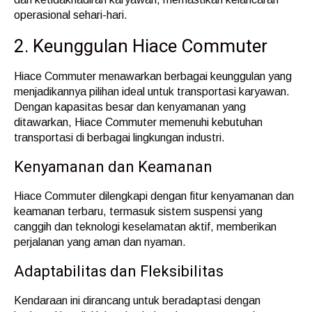
operasional sehari-hari.
2. Keunggulan Hiace Commuter
Hiace Commuter menawarkan berbagai keunggulan yang
menjadikannya pilihan ideal untuk transportasi karyawan.
Dengan kapasitas besar dan kenyamanan yang
ditawarkan, Hiace Commuter memenuhi kebutuhan
transportasi di berbagai lingkungan industri.
Kenyamanan dan Keamanan
Hiace Commuter dilengkapi dengan fitur kenyamanan dan
keamanan terbaru, termasuk sistem suspensi yang
canggih dan teknologi keselamatan aktif, memberikan
perjalanan yang aman dan nyaman.
Adaptabilitas dan Fleksibilitas
Kendaraan ini dirancang untuk beradaptasi dengan