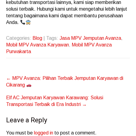
kebutuhan transportasi lainnya, kami siap memberikan
solusi terbaik. Hubungi kami untuk mengetahui lebih lanjut
tentang bagaimana kami dapat membantu perusahaan
Anda.
Categories:
Blog
| Tags:
Jasa MPV Jemputan Avanza
,
Mobil MPV Avanza Karyawan
,
Mobil MPV Avanza
Purwakarta
Post
←
MPV Avanza: Pilihan Terbaik Jemputan Karyawan di
navigation
Cikarang
Elf AC Jemputan Karyawan Karawang: Solusi
Transportasi Terbaik di Era Industri
→
Leave a Reply
You must be
logged in
to post a comment.