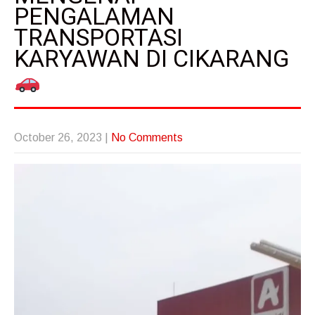
PENGALAMAN
TRANSPORTASI
KARYAWAN DI CIKARANG
October 26, 2023
|
No Comments