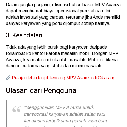
Dalam jangka panjang, efisiensi bahan bakar MPV Avanza
dapat menghemat biaya operasional perusahaan. Ini
adalah investasi yang cerdas, terutama jika Anda memiliki
banyak karyawan yang perlu dijemput setiap harinya.
3. Keandalan
Tidak ada yang lebih buruk bagi karyawan daripada
terlambat ke kantor karena masalah mobil. Dengan MPV
Avanza, keandalan ini bukanlah masalah. Mobil ini dikenal
dengan performa yang stabil dan minim masalah.
Pelajari lebih lanjut tentang MPV Avanza di Cikarang
Ulasan dari Pengguna
“Menggunakan MPV Avanza untuk
transportasi karyawan adalah salah satu
keputusan terbaik yang pernah saya buat.