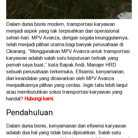
Dalam dunia bisnis modern, transportasi karyawan
menjadi aspek yang tak terpisahkan dari operasional
sehari-hari. MPV Avanza, dengan segala keunggulannya,
telah menjadi pilihan utama bagi banyak perusahaan di
Cikarang. “Menggunakan MPV Avanza untuk transportasi
karyawan adalah salah satu keputusan terbaik yang
pernah saya buat,” kata Bapak Andi, Manajer HRD
sebuah perusahaan terkemuka. Efisiensi, kenyamanan,
dan keandalan yang ditawarkan oleh MPV Avanza
menjadikannya pilihan yang cerdas. Ingin tahu lebih lanjut
atau membutuhkan solusi transportasi karyawan yang
handal?
Hubungi kami
.
Pendahuluan
Dalam dunia bisnis, kenyamanan dan efisiensi karyawan
adalah dua hal yang tidak bisa dipisahkan. Salah satu