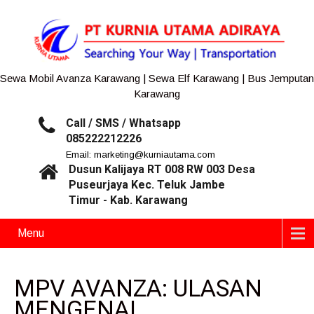
Sewa Mobil Avanza Karawang | Sewa Elf Karawang | Bus Jemputan
Karawang
Call / SMS / Whatsapp
085222212226
Email: marketing@kurniautama.com
Dusun Kalijaya RT 008 RW 003 Desa
Puseurjaya Kec. Teluk Jambe
Timur - Kab. Karawang
Menu
MPV AVANZA: ULASAN
MENGENAI