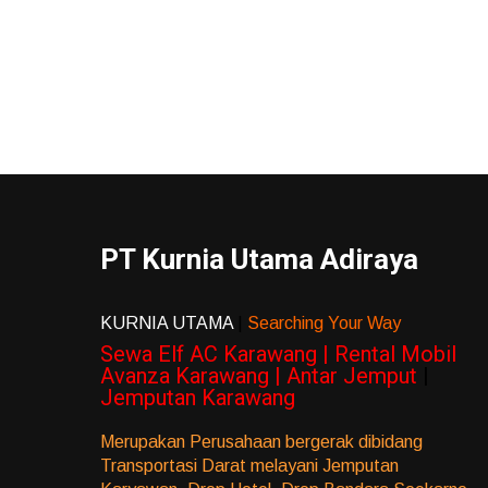
PT Kurnia Utama Adiraya
KURNIA UTAMA
|
Searching Your Way
Sewa Elf AC Karawang | Rental Mobil
Avanza Karawang | Antar Jemput
|
Jemputan Karawang
Merupakan Perusahaan bergerak dibidang
Transportasi Darat melayani Jemputan