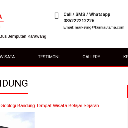
Call / SMS / Whatsapp
085222212226
Email: marketing@kurniautama.com
 Bus Jemputan Karawang
IWISATA
TESTIMONI
GALLERY
KE
NDUNG
Geologi Bandung Tempat Wisata Belajar Sejarah