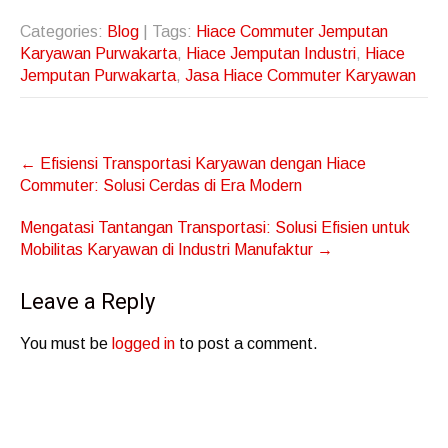
Categories:
Blog
| Tags:
Hiace Commuter Jemputan
Karyawan Purwakarta
,
Hiace Jemputan Industri
,
Hiace
Jemputan Purwakarta
,
Jasa Hiace Commuter Karyawan
Post
←
Efisiensi Transportasi Karyawan dengan Hiace
navigation
Commuter: Solusi Cerdas di Era Modern
Mengatasi Tantangan Transportasi: Solusi Efisien untuk
Mobilitas Karyawan di Industri Manufaktur
→
Leave a Reply
You must be
logged in
to post a comment.