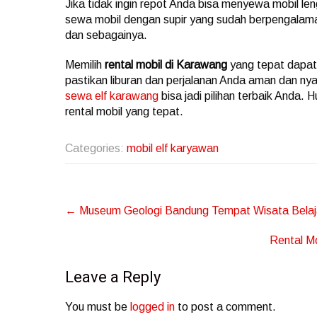
Jika tidak ingin repot Anda bisa menyewa mobil l
sewa mobil dengan supir yang sudah berpengalama
dan sebagainya.
Memilih
rental mobil di Karawang
yang tepat dapat
pastikan liburan dan perjalanan Anda aman dan n
sewa elf karawang
bisa jadi pilihan terbaik Anda.
rental mobil yang tepat.
Categories:
mobil elf karyawan
Post
←
Museum Geologi Bandung Tempat Wisata Belaja
navigation
Rental M
Leave a Reply
You must be
logged in
to post a comment.