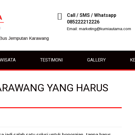
Call / SMS / Whatsapp
085222212226
Email: marketing@kurniautama.com
 Bus Jemputan Karawang
IWISATA
TESTIMONI
GALLERY
KE
KARAWANG YANG HARUS
jadi salah satu solusi untuk bepergian, tanpa harus