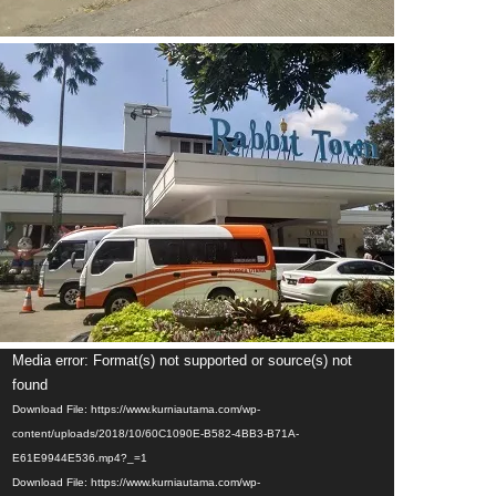
Video
Media error: Format(s) not supported or source(s) not
Player
found
Download File: https://www.kurniautama.com/wp-
content/uploads/2018/10/60C1090E-B582-4BB3-B71A-
E61E9944E536.mp4?_=1
Download File: https://www.kurniautama.com/wp-