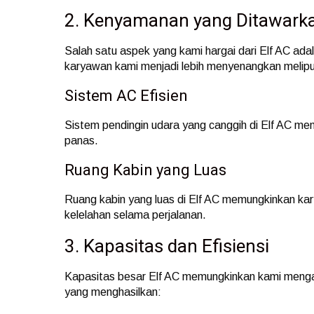
2. Kenyamanan yang Ditawark
Salah satu aspek yang kami hargai dari Elf AC ad
karyawan kami menjadi lebih menyenangkan melipu
Sistem AC Efisien
Sistem pendingin udara yang canggih di Elf AC m
panas.
Ruang Kabin yang Luas
Ruang kabin yang luas di Elf AC memungkinkan k
kelelahan selama perjalanan.
3. Kapasitas dan Efisiensi
Kapasitas besar Elf AC memungkinkan kami mengan
yang menghasilkan: