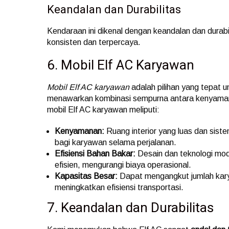
Keandalan dan Durabilitas
Kendaraan ini dikenal dengan keandalan dan durab
konsisten dan terpercaya.
6. Mobil Elf AC Karyawan
Mobil Elf AC karyawan
adalah pilihan yang tepat u
menawarkan kombinasi sempurna antara kenyamanan
mobil Elf AC karyawan meliputi:
Kenyamanan:
Ruang interior yang luas dan sis
bagi karyawan selama perjalanan.
Efisiensi Bahan Bakar:
Desain dan teknologi mo
efisien, mengurangi biaya operasional.
Kapasitas Besar:
Dapat mengangkut jumlah kary
meningkatkan efisiensi transportasi.
7. Keandalan dan Durabilitas