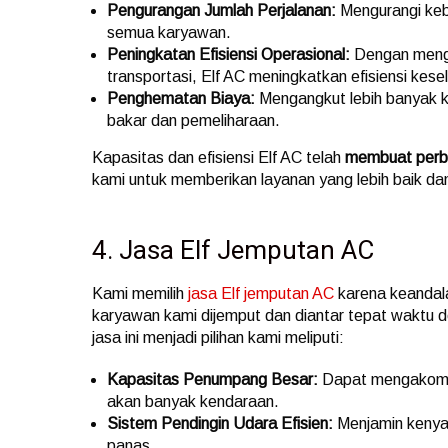
Pengurangan Jumlah Perjalanan:
Mengurangi keb
semua karyawan.
Peningkatan Efisiensi Operasional:
Dengan mengu
transportasi, Elf AC meningkatkan efisiensi kese
Penghematan Biaya:
Mengangkut lebih banyak k
bakar dan pemeliharaan.
Kapasitas dan efisiensi Elf AC telah
membuat perbe
kami untuk memberikan layanan yang lebih baik dan
4. Jasa Elf Jemputan AC
Kami memilih
jasa Elf jemputan AC
karena keandal
karyawan kami dijemput dan diantar tepat waktu
jasa ini menjadi pilihan kami meliputi:
Kapasitas Penumpang Besar:
Dapat mengakomod
akan banyak kendaraan.
Sistem Pendingin Udara Efisien:
Menjamin kenya
panas.