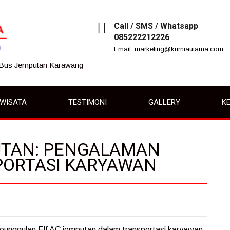
Call / SMS / Whatsapp
085222212226
Email: marketing@kurniautama.com
 Bus Jemputan Karawang
IWISATA
TESTIMONI
GALLERY
KE
UTAN: PENGALAMAN
PORTASI KARYAWAN
eunggulan Elf AC jemputan dalam transportasi karyawan.