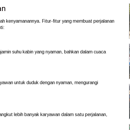
an
alah kenyamanannya. Fitur-fitur yang membuat perjalanan
ti:
enjamin suhu kabin yang nyaman, bahkan dalam cuaca
aryawan untuk duduk dengan nyaman, mengurangi
gkut lebih banyak karyawan dalam satu perjalanan,