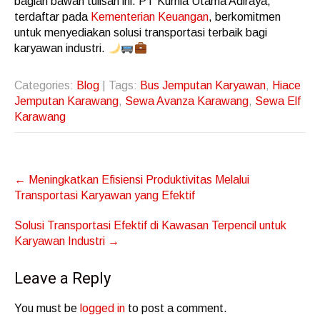
bagian bawah tulisan ini. PT Kurnia Utama Adiraya,
terdaftar pada
Kementerian Keuangan
, berkomitmen
untuk menyediakan solusi transportasi terbaik bagi
karyawan industri.
Categories:
Blog
| Tags:
Bus Jemputan Karyawan
,
Hiace
Jemputan Karawang
,
Sewa Avanza Karawang
,
Sewa Elf
Karawang
Post
←
Meningkatkan Efisiensi Produktivitas Melalui
navigation
Transportasi Karyawan yang Efektif
Solusi Transportasi Efektif di Kawasan Terpencil untuk
Karyawan Industri
→
Leave a Reply
You must be
logged in
to post a comment.