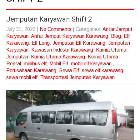
Jemputan Karyawan Shift 2
July 31, 2022
|
No Comments
| Categories:
Antar Jemput
Karyawan
,
Antar Jemput Karyawan Karawang
,
Blog
,
Elf
Karawang
,
Elf Long
,
Jemputan Elf Karawang
,
Jemputan
Karyawan
,
Kawasan Industri Karawang
,
Kurnia Utama
Jemputan
,
Kurnia Utama Karawang
,
Kurnia Utama
Rental
,
minibus elf
,
Mobil Elf
,
mobil elf karyawan
,
Perusahaan Karawang
,
Sewa Elf
,
sewa elf karawang
,
sewa mobil elf
,
Transportasi Jemputan Karyawan