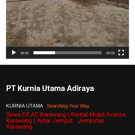
00:00
00:09
PT Kurnia Utama Adiraya
KURNIA UTAMA
|
Searching Your Way
Sewa Elf AC Karawang | Rental Mobil Avanza
Karawang | Antar Jemput
|
Jemputan
Karawang