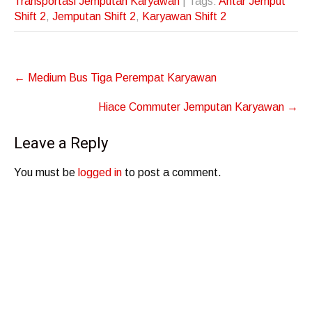
Transportasi Jemputan Karyawan
| Tags:
Antar Jemput
Shift 2
,
Jemputan Shift 2
,
Karyawan Shift 2
Post
←
Medium Bus Tiga Perempat Karyawan
navigation
Hiace Commuter Jemputan Karyawan
→
Leave a Reply
You must be
logged in
to post a comment.