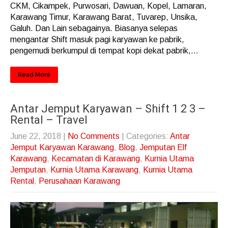
CKM, Cikampek, Purwosari, Dawuan, Kopel, Lamaran,
Karawang Timur, Karawang Barat, Tuvarep, Unsika,
Galuh. Dan Lain sebagainya. Biasanya selepas
mengantar Shift masuk pagi karyawan ke pabrik,
pengemudi berkumpul di tempat kopi dekat pabrik,...
Read More
Antar Jemput Karyawan – Shift 1 2 3 –
Rental – Travel
June 22, 2018
|
No Comments
| Categories:
Antar
Jemput Karyawan Karawang
,
Blog
,
Jemputan Elf
Karawang
,
Kecamatan di Karawang
,
Kurnia Utama
Jemputan
,
Kurnia Utama Karawang
,
Kurnia Utama
Rental
,
Perusahaan Karawang