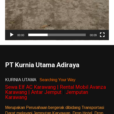
00:00
00:09
PT Kurnia Utama Adiraya
KURNIA UTAMA
|
Searching Your Way
Sewa Elf AC Karawang | Rental Mobil Avanza
Karawang | Antar Jemput
|
Jemputan
Karawang
Merupakan Perusahaan bergerak dibidang Transportasi
Darat melayani Jemputan Karyawan, Drop Hotel, Drop