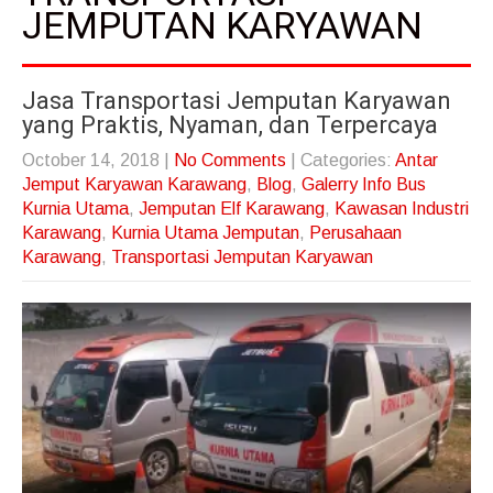
JEMPUTAN KARYAWAN
Jasa Transportasi Jemputan Karyawan
yang Praktis, Nyaman, dan Terpercaya
October 14, 2018
|
No Comments
| Categories:
Antar
Jemput Karyawan Karawang
,
Blog
,
Galerry Info Bus
Kurnia Utama
,
Jemputan Elf Karawang
,
Kawasan Industri
Karawang
,
Kurnia Utama Jemputan
,
Perusahaan
Karawang
,
Transportasi Jemputan Karyawan