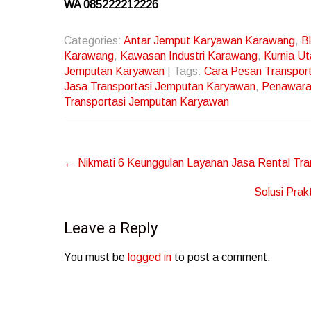
WA 085222212226
Categories:
Antar Jemput Karyawan Karawang
,
B
Karawang
,
Kawasan Industri Karawang
,
Kurnia U
Jemputan Karyawan
| Tags:
Cara Pesan Transpor
Jasa Transportasi Jemputan Karyawan
,
Penawara
Transportasi Jemputan Karyawan
Post
←
Nikmati 6 Keunggulan Layanan Jasa Rental Tr
navigation
Solusi Pra
Leave a Reply
You must be
logged in
to post a comment.