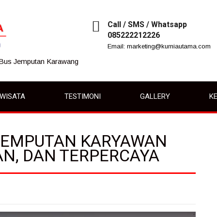
Call / SMS / Whatsapp
085222212226
Email: marketing@kurniautama.com
 Bus Jemputan Karawang
IWISATA
TESTIMONI
GALLERY
KE
 JEMPUTAN KARYAWAN
AN, DAN TERPERCAYA