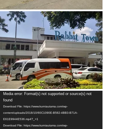
Video
Media error: Format(s) not supported or source(s) not
Player
found
Download File: https://www.kurniautama.com/wp-
content/uploads/2018/10/60C1090E-B582-4BB3-B71A-
E61E9944E536.mp4?_=1
Download File: https://www.kurniautama.com/wp-