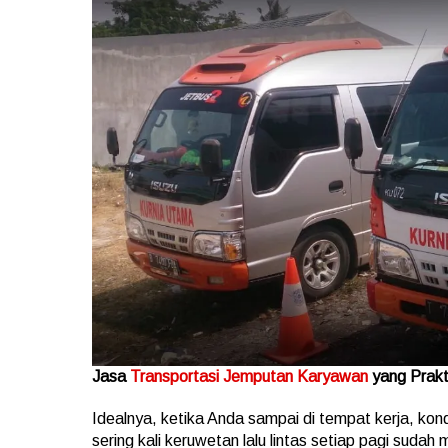
Jasa
Transportasi Jemputan Karyawan
yang Prakt
Idealnya, ketika Anda sampai di tempat kerja, kon
sering kali keruwetan lalu lintas setiap pagi suda