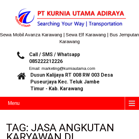
Sewa Mobil Avanza Karawang | Sewa Elf Karawang | Bus Jemputan
Karawang
Call / SMS / Whatsapp
085222212226
Email: marketing@kurniautama.com
Dusun Kalijaya RT 008 RW 003 Desa
Puseurjaya Kec. Teluk Jambe
Timur - Kab. Karawang
Menu
TAG: JASA ANGKUTAN
KARYAWAN DI