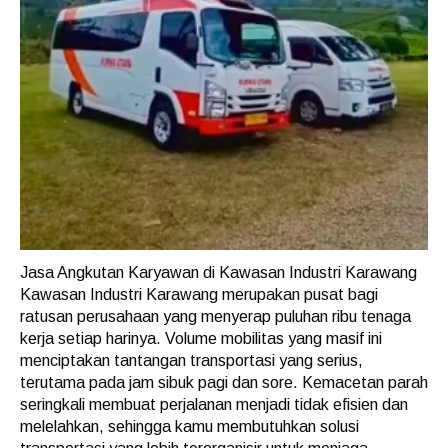
Jasa Angkutan Karyawan di Kawasan Industri Karawang
Kawasan Industri Karawang merupakan pusat bagi
ratusan perusahaan yang menyerap puluhan ribu tenaga
kerja setiap harinya. Volume mobilitas yang masif ini
menciptakan tantangan transportasi yang serius,
terutama pada jam sibuk pagi dan sore. Kemacetan parah
seringkali membuat perjalanan menjadi tidak efisien dan
melelahkan, sehingga kamu membutuhkan solusi