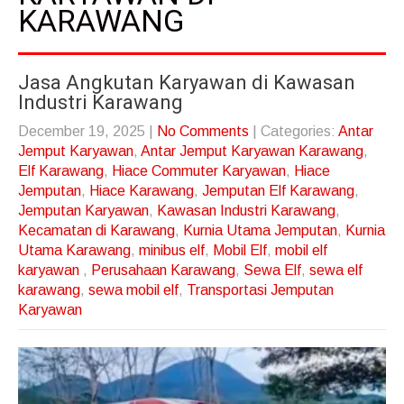
KARAWANG
Jasa Angkutan Karyawan di Kawasan
Industri Karawang
December 19, 2025
|
No Comments
| Categories:
Antar
Jemput Karyawan
,
Antar Jemput Karyawan Karawang
,
Elf Karawang
,
Hiace Commuter Karyawan
,
Hiace
Jemputan
,
Hiace Karawang
,
Jemputan Elf Karawang
,
Jemputan Karyawan
,
Kawasan Industri Karawang
,
Kecamatan di Karawang
,
Kurnia Utama Jemputan
,
Kurnia
Utama Karawang
,
minibus elf
,
Mobil Elf
,
mobil elf
karyawan
,
Perusahaan Karawang
,
Sewa Elf
,
sewa elf
karawang
,
sewa mobil elf
,
Transportasi Jemputan
Karyawan