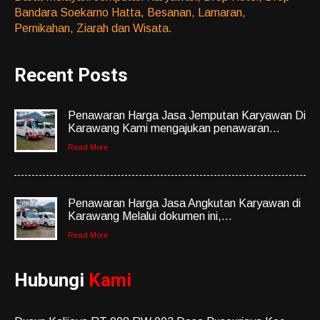
Bandara Soekarno Hatta, Besanan, Lamaran,
Pernikahan, Ziarah dan Wisata.
Recent Posts
Penawaran Harga Jasa Jemputan Karyawan Di
Karawang Kami mengajukan penawaran...
Read More
Penawaran Harga Jasa Angkutan Karyawan di
Karawang Melalui dokumen ini,...
Read More
Hubungi
Kami