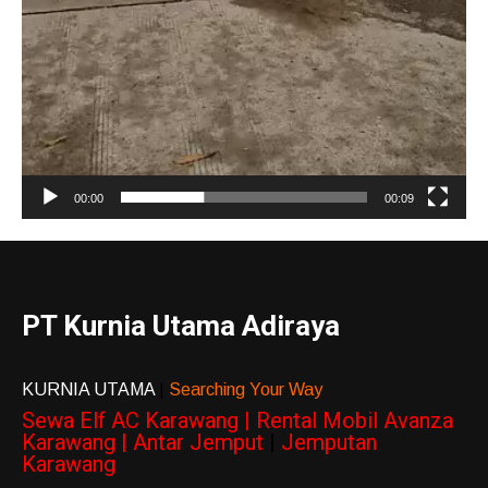
00:00
00:09
PT Kurnia Utama Adiraya
KURNIA UTAMA
|
Searching Your Way
Sewa Elf AC Karawang | Rental Mobil Avanza
Karawang | Antar Jemput
|
Jemputan
Karawang