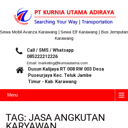
Sewa Mobil Avanza Karawang | Sewa Elf Karawang | Bus Jemputan
Karawang
Call / SMS / Whatsapp
085222212226
Email: marketing@kurniautama.com
Dusun Kalijaya RT 008 RW 003 Desa
Puseurjaya Kec. Teluk Jambe
Timur - Kab. Karawang
Menu
TAG: JASA ANGKUTAN
KARYAWAN