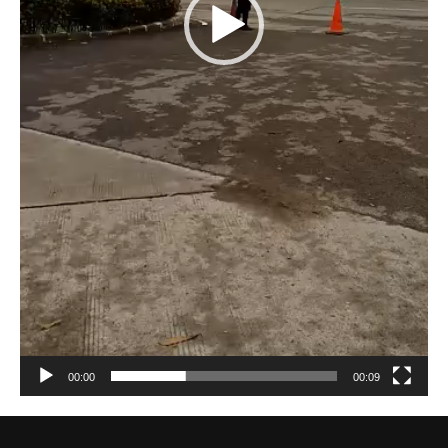
00:00
00:09