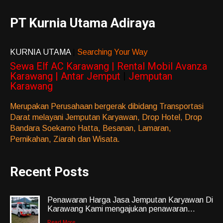
PT Kurnia Utama Adiraya
KURNIA UTAMA
|
Searching Your Way
Sewa Elf AC Karawang | Rental Mobil Avanza
Karawang | Antar Jemput
|
Jemputan
Karawang
Merupakan Perusahaan bergerak dibidang Transportasi
Darat melayani Jemputan Karyawan, Drop Hotel, Drop
Bandara Soekarno Hatta, Besanan, Lamaran,
Pernikahan, Ziarah dan Wisata.
Recent Posts
Penawaran Harga Jasa Jemputan Karyawan Di
Karawang Kami mengajukan penawaran...
Read More