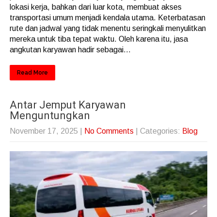
lokasi kerja, bahkan dari luar kota, membuat akses
transportasi umum menjadi kendala utama. Keterbatasan
rute dan jadwal yang tidak menentu seringkali menyulitkan
mereka untuk tiba tepat waktu. Oleh karena itu, jasa
angkutan karyawan hadir sebagai...
Read More
Antar Jemput Karyawan
Menguntungkan
November 17, 2025
|
No Comments
| Categories:
Blog