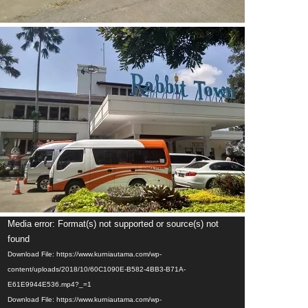
Video
Media error: Format(s) not supported or source(s) not
Player
found
Download File: https://www.kurniautama.com/wp-
content/uploads/2018/10/60C1090E-B582-4BB3-B71A-
E61E9944E536.mp4?_=1
Download File: https://www.kurniautama.com/wp-