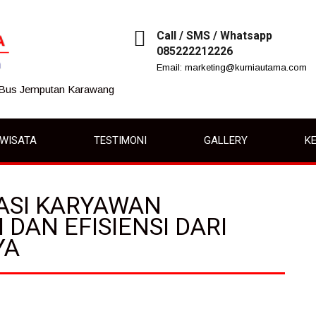
Call / SMS / Whatsapp
085222212226
Email: marketing@kurniautama.com
 Bus Jemputan Karawang
IWISATA
TESTIMONI
GALLERY
KE
ASI KARYAWAN
 DAN EFISIENSI DARI
YA