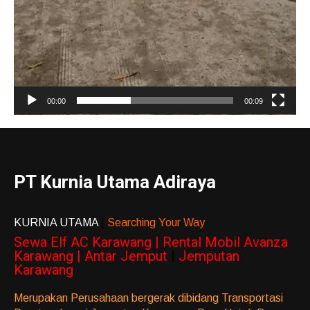
00:00
00:09
PT Kurnia Utama Adiraya
KURNIA UTAMA
|
Searching Your Way
Sewa Elf AC Karawang | Rental Mobil Avanza
Karawang | Antar Jemput
|
Jemputan
Karawang
Merupakan Perusahaan bergerak dibidang Transportasi