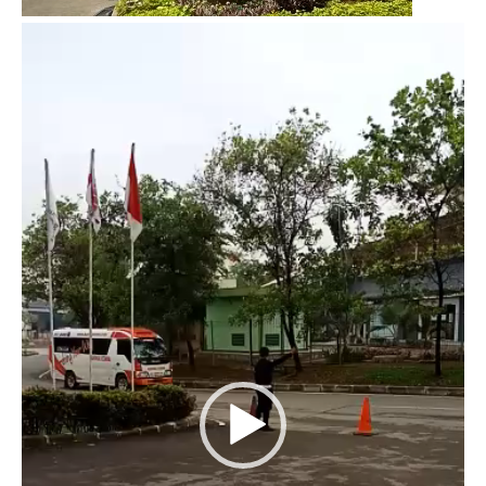
Video
Player