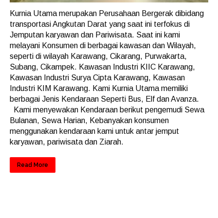
Kurnia Utama merupakan Perusahaan Bergerak dibidang
transportasi Angkutan Darat yang saat ini terfokus di
Jemputan karyawan dan Pariwisata. Saat ini kami
melayani Konsumen di berbagai kawasan dan Wilayah,
seperti di wilayah Karawang, Cikarang, Purwakarta,
Subang, Cikampek. Kawasan Industri KIIC Karawang,
Kawasan Industri Surya Cipta Karawang, Kawasan
Industri KIM Karawang. Kami Kurnia Utama memiliki
berbagai Jenis Kendaraan Seperti Bus, Elf dan Avanza.
Kami menyewakan Kendaraan berikut pengemudi Sewa
Bulanan, Sewa Harian, Kebanyakan konsumen
menggunakan kendaraan kami untuk antar jemput
karyawan, pariwisata dan Ziarah.
Read More