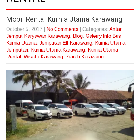
Mobil Rental Kurnia Utama Karawang
October 5, 2017
|
No Comments
| Categories:
Antar
Jemput Karyawan Karawang
,
Blog
,
Galerry Info Bus
Kurnia Utama
,
Jemputan Elf Karawang
,
Kurnia Utama
Jemputan
,
Kurnia Utama Karawang
,
Kurnia Utama
Rental
,
Wisata Karawang
,
Ziarah Karawang