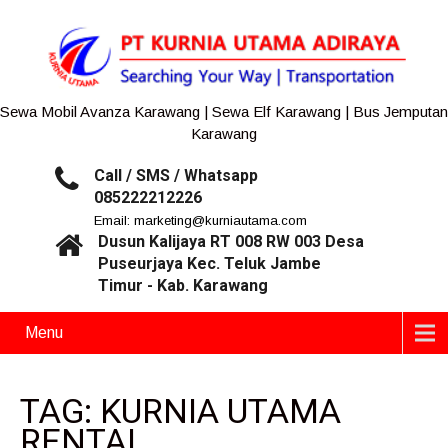
Sewa Mobil Avanza Karawang | Sewa Elf Karawang | Bus Jemputan
Karawang
Call / SMS / Whatsapp
085222212226
Email: marketing@kurniautama.com
Dusun Kalijaya RT 008 RW 003 Desa
Puseurjaya Kec. Teluk Jambe
Timur - Kab. Karawang
Menu
TAG: KURNIA UTAMA
RENTAL